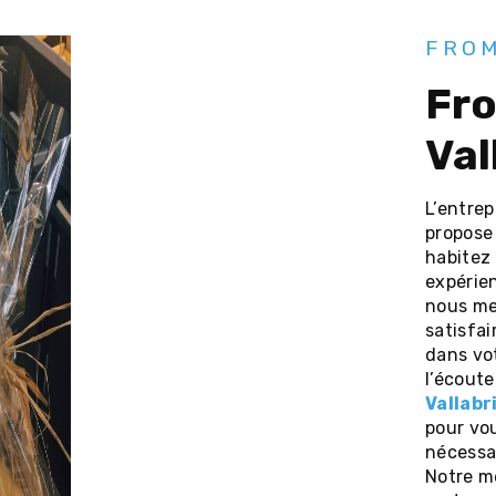
FROM
fromagerie à
Val
L’entre
propose
habitez
expérien
nous me
satisfa
dans vo
l’écoute
Vallabr
pour vo
nécessai
Notre mé