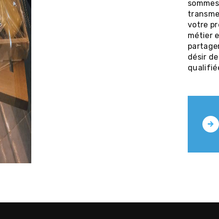
sommes 
transme
votre p
métier e
partage
désir de
qualifié