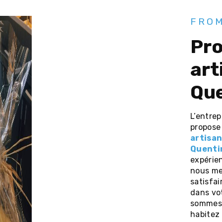
FROM
produits
art
Que
L’entre
propose
artisa
Quenti
expérien
nous me
satisfa
dans vo
sommes 
habitez